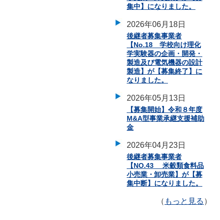
集中】になりました。
2026年06月18日
後継者募集事業者
【No.18 学校向け理化
学実験器の企画・開発・
製造及び電気機器の設計
製造】が【募集終了】に
なりました。
2026年05月13日
【募集開始】令和８年度
M&A型事業承継支援補助
金
2026年04月23日
後継者募集事業者
【NO.43 米穀類食料品
小売業・卸売業】が【募
集中断】になりました。
（
もっと見る
）