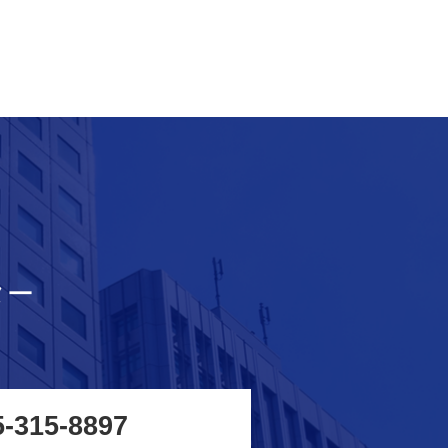
ター
5-315-8897