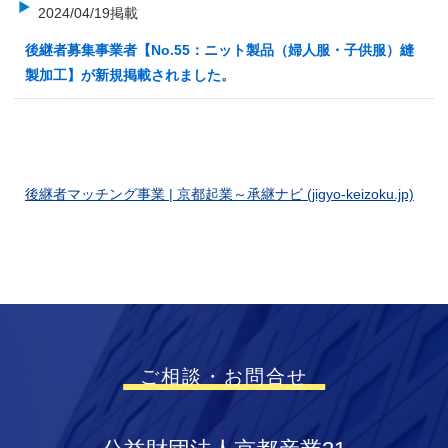
2024/04/19掲載
後継者募集事業者【No.55：ニット製品（婦人服・子供服）縫
製加工】が新規掲載されました。
後継者マッチング事業 | 京都起業～承継ナビ (jigyo-keizoku.jp)
ご相談・お問合せ