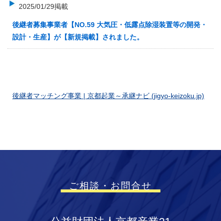
2025/01/29掲載
後継者募集事業者【NO.59 大気圧・低露点除湿装置等の開発・
設計・生産】が【新規掲載】されました。
後継者マッチング事業 | 京都起業～承継ナビ (jigyo-keizoku.jp)
ご相談・お問合せ