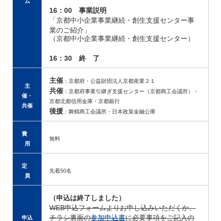
ム
16：00 事業説明
「京都中小企業事業継続・創生支援センター事
業のご紹介」
（京都中小企業事業継続・創生支援センター）
16：30 終 了
主催
：京都府・公益財団法人京都産業２１
主
共催
：京都府事業引継ぎ支援センター（京都商工会議所）・
催・
京都北都信用金庫・京都銀行
共催
後援
：舞鶴商工会議所・日本政策金融公庫
費
無料
用
定
先着50名
員
（申込は終了しました）
WEB申込フォームよりお申し込みいただくか、
チラシ裏面の
参加申込書
に必要事項をご記入の
申込