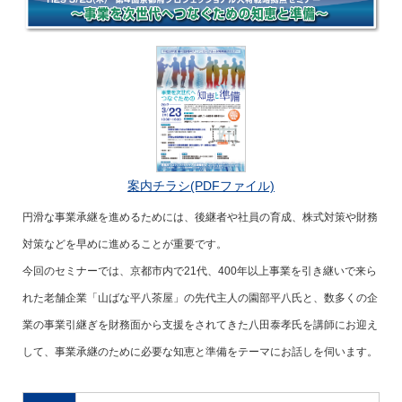
案内チラシ(PDFファイル)
円滑な事業承継を進めるためには、後継者や社員の育成、株式対策や財務
対策などを早めに進めることが重要です。
今回のセミナーでは、京都市内で21代、400年以上事業を引き継いで来ら
れた老舗企業「山ばな平八茶屋」の先代主人の園部平八氏と、数多くの企
業の事業引継ぎを財務面から支援をされてきた八田泰孝氏を講師にお迎え
して、事業承継のために必要な知恵と準備をテーマにお話しを伺います。