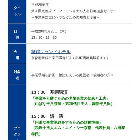
平成28年度
タイ
第４回京都府プロフェッショナル人材戦略拠点セミナー
トル
～事業を次世代へつなぐための知恵と準備～
日
平成29年3月23日（木）
時
13：30～16：30
舞鶴グランドホテル
会
場
京都府舞鶴市字円満寺124（※JR西舞鶴駅前すぐ）
対象
事業承継を計画・検討している経営者・後継者の方々
者
13：30 基調講演
「事業を引継ぐための老舗企業の知恵と工夫」
（山ばな平八茶屋・第20代目主人：園部平八氏）
15：00 講 演
「円滑な事業承継をするための財務準備」
（税理士法人エム・エイ・シー京都 代表社員：八田泰
プロ
孝氏）
グラ