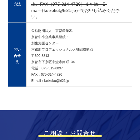
上、FAX（075-314-4720）または、E-
方法
mail（keizoku@ki21.jp）でお申し込みくださ
い。
公益財団法人 京都産業21
京都中小企業事業継続・
創生支援センター
問い
京都府プロフェッショナル人材戦略拠点
合せ
〒600-8813
先
京都市下京区中堂寺南町134
電話：075-315-8897
FAX：075-314-4720
E-mail：keizoku@ki21.jp
ご相談・お問合せ