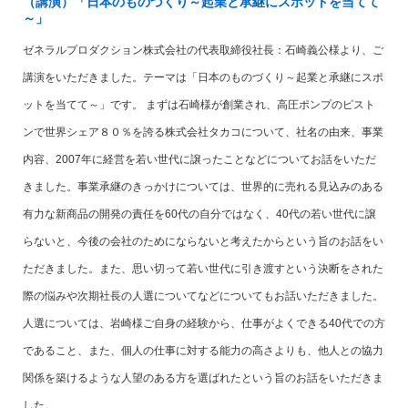
（講演）「日本のものづくり～起業と承継にスポットを当てて
～」
ゼネラルプロダクション株式会社の代表取締役社長：石崎義公様より、ご
講演をいただきました。テーマは「日本のものづくり～起業と承継にスポ
ットを当てて～」です。 まずは石崎様が創業され、高圧ポンプのピスト
ンで世界シェア８０％を誇る株式会社タカコについて、社名の由来、事業
内容、2007年に経営を若い世代に譲ったことなどについてお話をいただ
きました。事業承継のきっかけについては、世界的に売れる見込みのある
有力な新商品の開発の責任を60代の自分ではなく、40代の若い世代に譲
らないと、今後の会社のためにならないと考えたからという旨のお話をい
ただきました。また、思い切って若い世代に引き渡すという決断をされた
際の悩みや次期社長の人選についてなどについてもお話いただきました。
人選については、岩崎様ご自身の経験から、仕事がよくできる40代での方
であること、また、個人の仕事に対する能力の高さよりも、他人との協力
関係を築けるような人望のある方を選ばれたという旨のお話をいただきま
した。