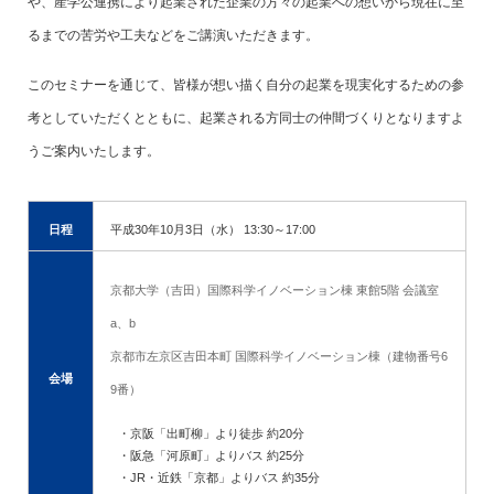
や、産学公連携により起業された企業の方々の起業への想いから現在に至
るまでの苦労や工夫などをご講演いただきます。
このセミナーを通じて、皆様が想い描く自分の起業を現実化するための参
考としていただくとともに、起業される方同士の仲間づくりとなりますよ
うご案内いたします。
日程
平成30年10月3日（水） 13:30～17:00
京都大学（吉田）国際科学イノベーション棟 東館5階 会議室
a、b
京都市左京区吉田本町 国際科学イノベーション棟（建物番号6
会場
9番）
・京阪「出町柳」より徒歩 約20分
・阪急「河原町」よりバス 約25分
・JR・近鉄「京都」よりバス 約35分