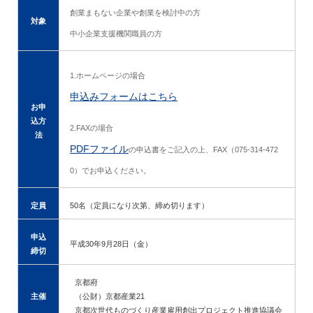
創業まもない企業や創業を検討中の方
対象
中小企業支援機関職員の方
1.ホームページの場合
申込みフォームはこちら
お申
込方
2.FAXの場合
法
PDFファイル
の申込書をご記入の上、FAX（075-314-472
0）でお申込ください。
定員
50名（定員になり次第、締め切ります）
申込
平成30年9月28日（金）
締切
京都府
主催
（公財）京都産業21
京都次世代ものづくり産業雇用創出プロジェクト推進協議会