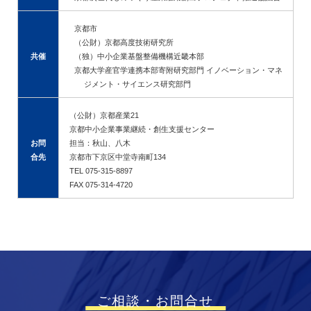
京都市
（公財）京都高度技術研究所
共催
（独）中小企業基盤整備機構近畿本部
京都大学産官学連携本部寄附研究部門 イノベーション・マネ
ジメント・サイエンス研究部門
（公財）京都産業21
京都中小企業事業継続・創生支援センター
お問
担当：秋山、八木
合先
京都市下京区中堂寺南町134
TEL 075-315-8897
FAX 075-314-4720
ご相談・お問合せ