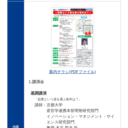
案内チラシ(PDFファイル)
1.講演会
基調講演
「起業という道を選ぶ条件は？」
講師：京都大学
産官学連携本部寄附研究部門
イノベーション・マネジメント・サイ
エンス研究部門
内容
教授 木谷 哲夫 氏