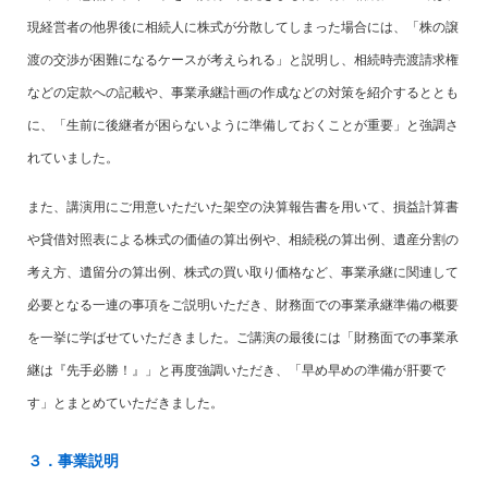
現経営者の他界後に相続人に株式が分散してしまった場合には、「株の譲
渡の交渉が困難になるケースが考えられる」と説明し、相続時売渡請求権
などの定款への記載や、事業承継計画の作成などの対策を紹介するととも
に、「生前に後継者が困らないように準備しておくことが重要」と強調さ
れていました。
また、講演用にご用意いただいた架空の決算報告書を用いて、損益計算書
や貸借対照表による株式の価値の算出例や、相続税の算出例、遺産分割の
考え方、遺留分の算出例、株式の買い取り価格など、事業承継に関連して
必要となる一連の事項をご説明いただき、財務面での事業承継準備の概要
を一挙に学ばせていただきました。ご講演の最後には「財務面での事業承
継は『先手必勝！』」と再度強調いただき、「早め早めの準備が肝要で
す」とまとめていただきました。
３．事業説明