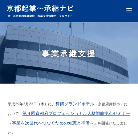
事業承継支援
舞鶴グランドホテル
平成29年3月23日（木）に、
（京都府舞鶴市）に
第４回京都府プロフェッショナル人材戦略拠点セミナー
おいて「
～事業を次世代へつなぐための知恵と準備～
」を開催いたしまし
た。