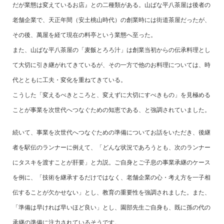
だが業態は変えているお店』との二種類がある。山ばな平八茶屋は後者の
老舗企業で、天正年間（安土桃山時代）の創業時には街道茶屋だったが、
その後、萬屋を経て現在の料亭という業態へ至った。
また、山ばな平八茶屋の「麦飯とろろ汁」は創業当初からの伝承料理とし
て大切に引き継がれてきているが、その一方で他のお料理については、時
代とともに工夫・変化を重ねてきている。
こうした「変えるべきところと、変えずに大切にすべきもの」を見極める
ことが事業を次世代へつなぐための知恵である、と強調されていました。
続いて、事業を次世代へつなぐための準備についてお話をいただき、後継
者を駅伝のランナーに例えて、「どんな状況であろうとも、次のランナー
にタスキを渡すことが肝要」と力説。ご自身とご子息の事業承継のケース
を例に、「技術を継承するだけではなく、老舗企業の心・考え方を一子相
伝することが欠かせない」とし、教育の重要性を強調されました。また、
「準備は早ければ早いほど良い」とし、園部先生ご自身も、既に孫の代の
承継の準備に注力されているそうです。