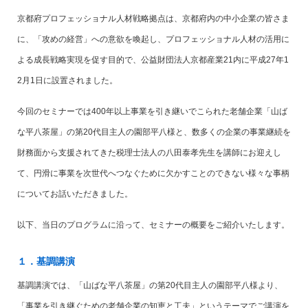
京都府プロフェッショナル人材戦略拠点は、京都府内の中小企業の皆さま
に、「攻めの経営」への意欲を喚起し、プロフェッショナル人材の活用に
よる成長戦略実現を促す目的で、公益財団法人京都産業21内に平成27年1
2月1日に設置されました。
今回のセミナーでは400年以上事業を引き継いでこられた老舗企業「山ば
な平八茶屋」の第20代目主人の園部平八様と、数多くの企業の事業継続を
財務面から支援されてきた税理士法人の八田泰孝先生を講師にお迎えし
て、円滑に事業を次世代へつなぐために欠かすことのできない様々な事柄
についてお話いただきました。
以下、当日のプログラムに沿って、セミナーの概要をご紹介いたします。
１．基調講演
基調講演では、「山ばな平八茶屋」の第20代目主人の園部平八様より、
「事業を引き継ぐための老舗企業の知恵と工夫」というテーマでご講演を