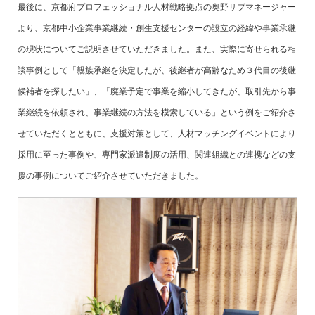
最後に、京都府プロフェッショナル人材戦略拠点の奥野サブマネージャー
より、京都中小企業事業継続・創生支援センターの設立の経緯や事業承継
の現状についてご説明させていただきました。また、実際に寄せられる相
談事例として「親族承継を決定したが、後継者が高齢なため３代目の後継
候補者を探したい」、「廃業予定で事業を縮小してきたが、取引先から事
業継続を依頼され、事業継続の方法を模索している」という例をご紹介さ
せていただくとともに、支援対策として、人材マッチングイベントにより
採用に至った事例や、専門家派遣制度の活用、関連組織との連携などの支
援の事例についてご紹介させていただきました。